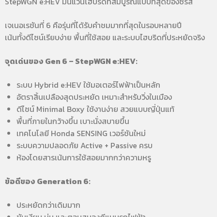
StepWGN e:HEV มินิแวนไฮบริดที่สมบูรณ์แบบที่สุดของซีรีส์
เจเนอเรชันที่ 6 คือรุ่นที่ได้รับคำชมมากที่สุดในรอบหลายปี
เน้นทั้งดีไซน์เรียบง่าย พื้นที่ใช้สอย และระบบไฮบริดที่ประหยัดจริง
จุดเด่นของ Gen 6 – StepWGN e:HEV:
ระบบ Hybrid e:HEV ใช้มอเตอร์ไฟฟ้าเป็นหลัก
อัตราสิ้นเปลืองสุดประหยัด เหมาะสำหรับวิ่งในเมือง
ดีไซน์ Minimal Boxy ใช้งานง่าย สวยแบบญี่ปุ่นแท้
พื้นที่ภายในกว้างขึ้น เบาะนั่งสบายขึ้น
เทคโนโลยี Honda SENSING เวอร์ชันใหม่
ระบบความปลอดภัย Active + Passive ครบ
ห้องโดยสารเน้นการใช้สอยมากกว่าความหรู
ข้อดีของ Generation 6:
ประหยัดกว่าเดิมมาก
ขับเงียบ นุ่ม และตอบสนองดีแบบรถไฟฟ้า