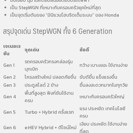
เป็น StepWGN ที่เหมาะกับครอบครัวยุคใหม่ที่สุด
เป็นจุดเริ่มต้นของ “มินิแวนไฮบริดเต็มระบบ” ของ Honda
สรุปจุดเด่น StepWGN ทั้ง 6 Generation
เจเนอเร
จุดเด่น
ข้อดี
ชัน
รถครอบครัวทรงกล่องรุ่น
Gen 1
กว้าง เบาะเยอะ ใช้งานง่าย
บุกเบิก
Gen 2
โครงสร้างใหม่ ปลอดภัยขึ้น
ขับดีขึ้น แข็งแรงขึ้น
Gen 3
ประตูสไลด์ 2 ข้าง
ขึ้นลงสะดวกมากในทุกวัย
พื้นที่สูงสุด ฟังก์ชันใช้งาน
Gen 4
เหมาะกับครอบครัวใหญ่
ครบ
แรง ประหยัด เทคโนโลยี
Gen 5
Turbo + Hybrid ครั้งแรก
ครบ
เงียบ ประหยัด ใช้งานง่าย
Gen 6
e:HEV Hybrid + ดีไซน์ใหม่
ที่สุด