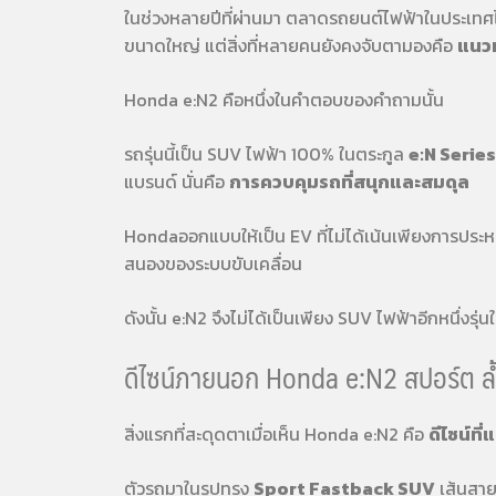
ในช่วงหลายปีที่ผ่านมา ตลาดรถยนต์ไฟฟ้าในประเทศ
ขนาดใหญ่ แต่สิ่งที่หลายคนยังคงจับตามองคือ
แนว
Honda e:N2 คือหนึ่งในคำตอบของคำถามนั้น
รถรุ่นนี้เป็น SUV ไฟฟ้า 100% ในตระกูล
e:N Series
แบรนด์ นั่นคือ
การควบคุมรถที่สนุกและสมดุล
Hondaออกแบบให้เป็น EV ที่ไม่ได้เน้นเพียงการประ
สนองของระบบขับเคลื่อน
ดังนั้น e:N2 จึงไม่ได้เป็นเพียง SUV ไฟฟ้าอีกหนึ่ง
ดีไซน์ภายนอก Honda e:N2 สปอร์ต ล้
สิ่งแรกที่สะดุดตาเมื่อเห็น Honda e:N2 คือ
ดีไซน์ที
ตัวรถมาในรูปทรง
Sport Fastback SUV
เส้นสาย