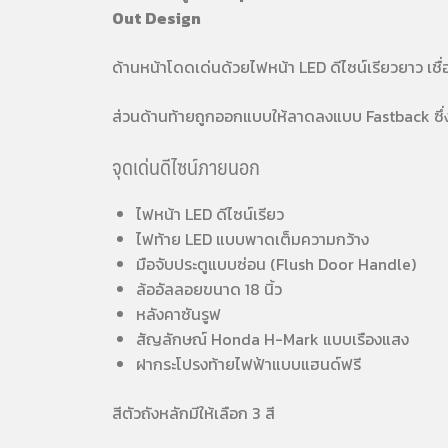
Out Design
ด้านหน้าโดดเด่นด้วยไฟหน้า LED ดีไซน์เรียวยาว เช
ส่วนด้านท้ายถูกออกแบบให้ลาดลงแบบ Fastback ซึ
จุดเด่นดีไซน์ภายนอก
ไฟหน้า LED ดีไซน์เรียว
ไฟท้าย LED แบบพาดเต็มความกว้าง
มือจับประตูแบบซ่อน (Flush Door Handle)
ล้ออัลลอยขนาด 18 นิ้ว
หลังคาซันรูฟ
สัญลักษณ์ Honda H-Mark แบบเรืองแสง
ฝากระโปรงท้ายไฟฟ้าแบบแฮนด์ฟรี
สีตัวถังหลักมีให้เลือก 3 สี