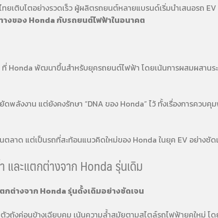
ไทยเติบโตอย่างรวดเร็ว ผู้ผลิตรถยนต์หลายแบรนด์เริ่มนำเสนอรถ E
ทางของ Honda กับรถยนต์ไฟฟ้าในอนาคต
ที่ Honda พัฒนาขึ้นสำหรับยุครถยนต์ไฟฟ้า โดยเน้นการผสมผสานระหว่
หยัดพลังงาน แต่ยังคงรักษา “DNA ของ Honda” ไว้ ทั้งเรื่องการควบ
รุ่นในตลาด แต่เป็นรถที่สะท้อนแนวคิดใหม่ของ Honda ในยุค EV อย่างชัด
ำ และแตกต่างจาก Honda รุ่นเดิม
่แตกต่างจาก Honda รุ่นดั้งเดิมอย่างชัดเจน
ตัวถังค่อนข้างเฉียบคม เน้นความล้ำสมัยตามสไตล์รถไฟฟ้ายุคใหม่ โ