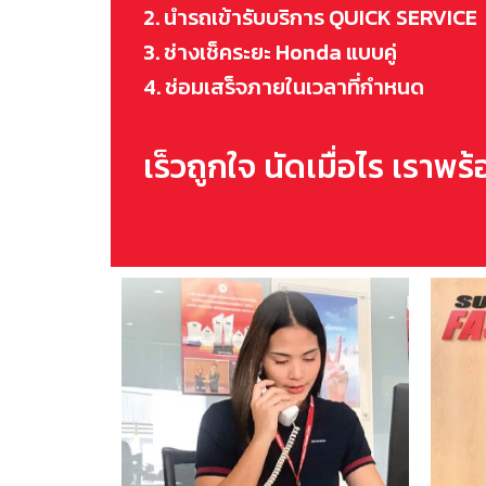
2. นำรถเข้ารับบริการ QUICK SERVICE
3. ช่างเช็คระยะ Honda แบบคู่
4. ช่อมเสร็จภายในเวลาที่กำหนด
เร็วถูกใจ นัดเมื่อไร เราพร