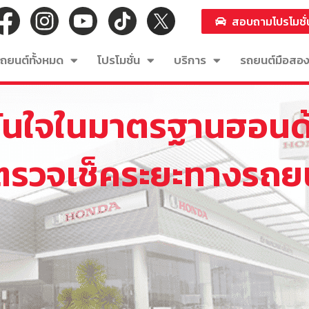
สอบถามโปรโมชั่
ถยนต์ทั้งหมด
โปรโมชั่น
บริการ
รถยนต์มือสอ
ั่นใจในมาตรฐานฮอนด
รตรวจเช็คระยะทางรถย