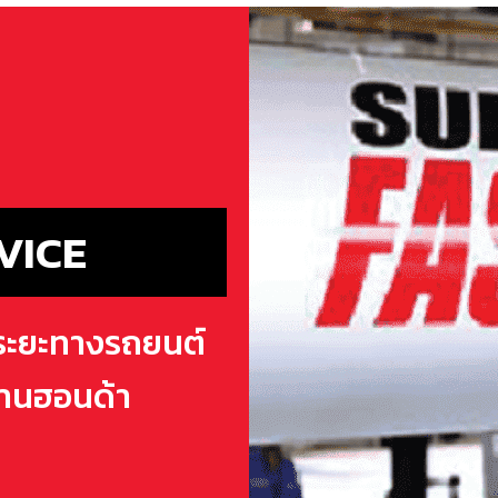
VICE
คระยะทางรถยนต์
านฮอนด้า