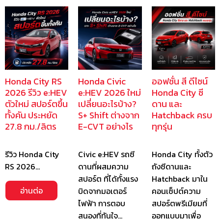
Honda City RS
Honda Civic
ออฟชั่น สี ดีไซน์
2026 รีวิว e:HEV
e:HEV 2026 ใหม่
Honda City ซี
ตัวใหม่ สปอร์ตขึ้น
เปลี่ยนอะไรบ้าง?
ดาน และ
ทั้งคัน ประหยัด
S+ Shift ต่างจาก
Hatchback ครบ
27.8 กม./ลิตร
E-CVT อย่างไร
ทุกรุ่น
รีวิว Honda City
Civic e:HEV รถซี
Honda City ทั้งตัว
RS 2026…
ดานที่ผสมความ
ถังซีดานและ
สปอร์ต ที่ได้ทั้งแรง
Hatchback มาใน
อ่านต่อ
บิดจากมอเตอร์
คอนเซ็ปต์ความ
ไฟฟ้า การตอบ
สปอร์ตพรีเมียมที่
สนองที่ทันใจ…
ออกแบบมาเพื่อ