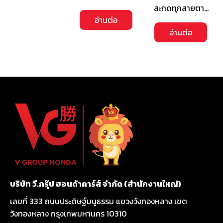
สะกดทุกสายตา…
อ่านต่อ
อ่านต่อ
บริษัท วี.กรุ๊ป ฮอนด้าคาร์ส์ จำกัด (สำนักงานใหญ่)
เลขที่ 333 ถนนประดิษฐ์มนูธรรม แขวงวังทองหลาง เขต
วังทองหลาง กรุงเทพมหานคร 10310