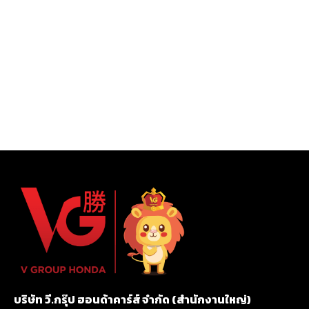
บริษัท วี.กรุ๊ป ฮอนด้าคาร์ส์ จำกัด (สำนักงานใหญ่)