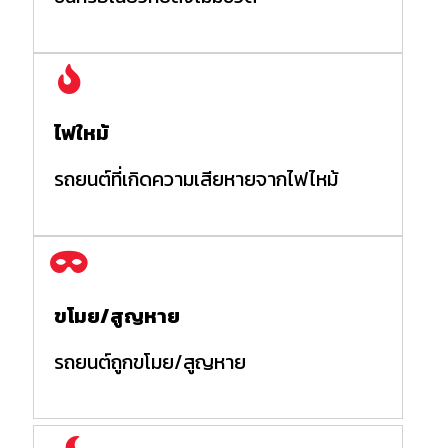
ไฟใหม้
รถยนต์ที่เกิดความเสียหายจากไฟไหม้
ขโมย/สูญหาย
รถยนต์ถูกขโมย/สูญหาย