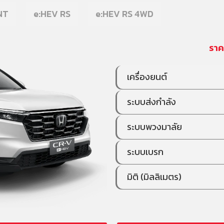
NT
e:HEV RS
e:HEV RS 4WD
ราค
เครื่องยนต์
ระบบส่งกำลัง
ระบบพวงมาลัย
ระบบเบรก
มิติ (มิลลิเมตร)