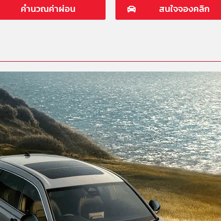
คำนวณค่าผ่อน
สนใจจองคลิก