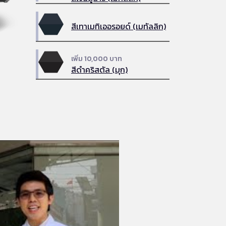
สีเทาเมทิเออรอยด์ (เมทัลลิก)
เพิ่ม 10,000 บาท
สีดำคริสตัล (มุก)