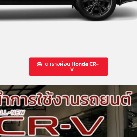
ตารางผ่อน Honda CR-
V