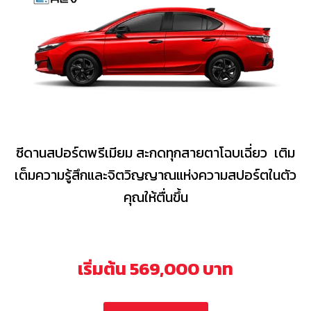
ซีดานสปอร์ตพรีเมียม สะกดทุกสายตาโฉบเฉี่ยว เติม
เต็มความรู้สึกและจิตวิญญาณแห่งความสปอร์ตในตัว
คุณให้ตื่นขึ้น
เริ่มต้น 569,000 บาท