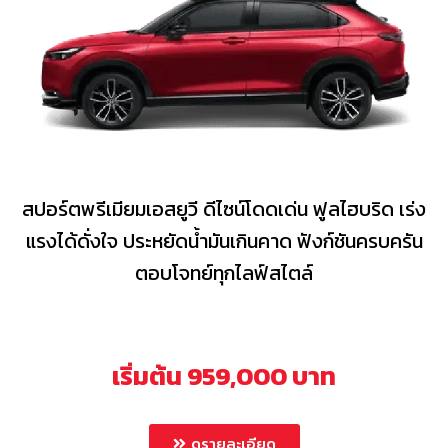
สปอร์ตพรีเมียมเอสยูวี ดีไซน์โดดเด่น ฟูลไฮบริด เร่ง
แรงได้ดั่งใจ ประหยัดน้ำมันเกินคาด ฟังก์ชันครบครัน
ตอบโจทย์ทุกไลฟ์สไตล์
เริ่มต้น 959,000 บาท
ดูรายละเอียด