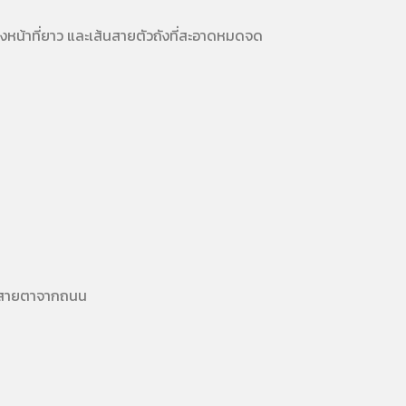
รงหน้าที่ยาว และเส้นสายตัวถังที่สะอาดหมดจด
งละสายตาจากถนน