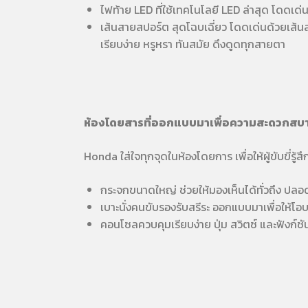
ไฟท้าย LED ที่ใช้เทคโนโลยี LED ล่าสุด โดดเด่น
เส้นสายสปอร์ต สุดโฉบเฉี่ยว โดดเด่นด้วยเส้น
เรียบง่าย หรูหรา ทันสมัย ดึงดูดทุกสายตา
ห้องโดยสารที่ออกแบบมาเพื่อความสะดวกสบ
Honda ใส่ใจทุกจุดในห้องโดยการ เพื่อให้ผู้ขับขี
กระจกขนาดใหญ่ ช่วยให้มองเห็นได้ทั่วถึง ปลอ
เบาะนั่งคนขับรองรับสรีระ ออกแบบมาเพื่อให้โ
คอนโซลควบคุมเรียบง่าย ปุ่ม สวิตซ์ และฟังก์ช