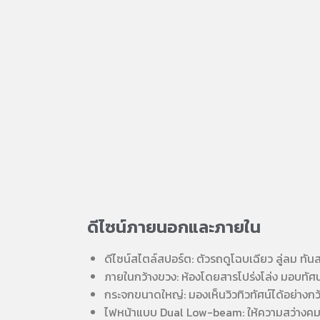
ดีไซน์ภายนอกและภายใน
ดีไซน์สไตล์สปอร์ต: ตัวรถดูโฉบเฉียว ลู่ลม ทัน
ภายในกว้างขวง: ห้องโดยสารโปร่งโล่ง มอบทัศนวิ
กระจกขนาดใหญ่: มองเห็นวิวทิวทัศน์ได้อย่างกว
ไฟหน้าแบบ Dual Low-beam: ให้ความสว่างคมช