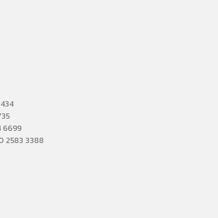
3434
735
4 6699
 0 2583 3388