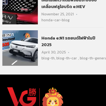
เคลื่อนฟลูไฮบริด e:HEV
November 25, 2021
honda-car-blog
Honda e:N1 รถยนต์ไฟฟ้าในปี
2025
April 30, 2025
blog-th
,
blog-th-car
,
blog-th-gener