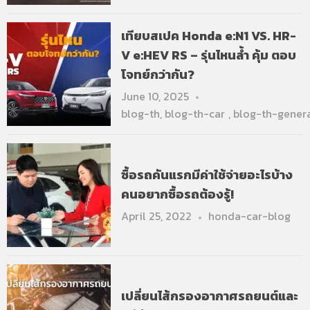
เทียบสเปค Honda e:N1 VS. HR-
V e:HEV RS – รุ่นไหนล้ำ คุ้ม ตอบ
โจทย์กว่ากัน?
June 10, 2025
blog-th
,
blog-th-car
,
blog-th-gener
ซื้อรถคันแรกมีค่าใช้จ่ายอะไรบ้าง
คนอยากซื้อรถต้องรู้!
April 25, 2022
honda-car-blog
เปลี่ยนไส้กรองอากาศรถยนต์และ