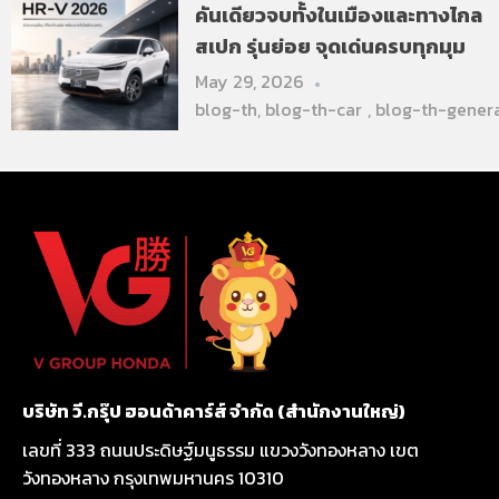
คันเดียวจบทั้งในเมืองและทางไกล
สเปก รุ่นย่อย จุดเด่นครบทุกมุม
May 29, 2026
blog-th
,
blog-th-car
,
blog-th-gener
บริษัท วี.กรุ๊ป ฮอนด้าคาร์ส์ จำกัด (สำนักงานใหญ่)
เลขที่ 333 ถนนประดิษฐ์มนูธรรม แขวงวังทองหลาง เขต
วังทองหลาง กรุงเทพมหานคร 10310