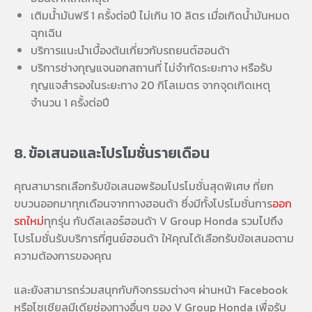
เติมน้ำมันฟรี 1 ครั้งต่อปี ไม่เกิน 10 ลิตร เมื่อเกิดน้ำมันหมด
ฉุกเฉิน
บริการแนะนำเบื้องต้นเกี่ยวกับรถยนต์ฮอนด้า
บริการช่างกุญแจนอกสถานที่ ไม่จำกัดระยะทาง หรือรับ
กุญแจสำรองในระยะทาง 20 กิโลเมตร จากจุดเกิดเหตุ
จำนวน 1 ครั้งต่อปี
8. ข้อเสนอและโปรโมชั่นรายเดือน
คุณสามารถเลือกรับข้อเสนอพร้อมโปรโมชั่นสุดพิเศษ ที่ยก
ขบวนออกมาทุกเดือนจากทางฮอนด้า ซึ่งมีทั้งโปรโมชั่นการ
ออก
รถใหม่
ทุกรุ่น กับดีลเลอร์ฮอนด้า V Group Honda รวมไปถึง
โปรโมชั่นรับบริการที่ศูนย์ฮอนด้า ให้คุณได้เลือกรับข้อเสนอตาม
ความต้องการของคุณ
และยังสามารถร่วมสนุกกับกิจกรรมต่างๆ ผ่านหน้า Facebook
หรือโซเชียลมีเดียช่องทางอื่นๆ ของ V Group Honda เพื่อรับ