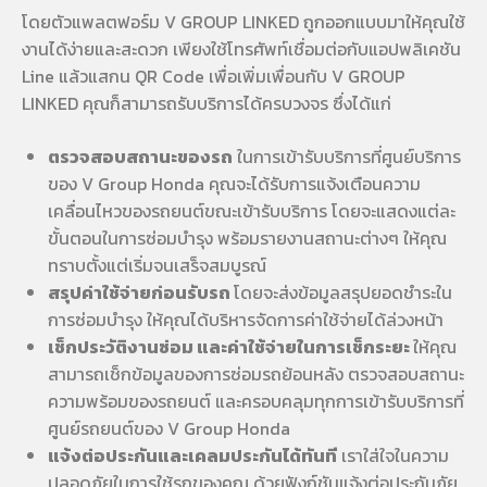
โดยตัวแพลตฟอร์ม V GROUP LINKED ถูกออกแบบมาให้คุณใช้
งานได้ง่ายและสะดวก เพียงใช้โทรศัพท์เชื่อมต่อกับแอปพลิเคชัน
Line แล้วแสกน QR Code เพื่อเพิ่มเพื่อนกับ V GROUP
LINKED คุณก็สามารถรับบริการได้ครบวงจร ซึ่งได้แก่
ตรวจสอบสถานะของรถ
ในการเข้ารับบริการที่ศูนย์บริการ
ของ V Group Honda คุณจะได้รับการแจ้งเตือนความ
เคลื่อนไหวของรถยนต์ขณะเข้ารับบริการ โดยจะแสดงแต่ละ
ขั้นตอนในการซ่อมบำรุง พร้อมรายงานสถานะต่างๆ ให้คุณ
ทราบตั้งแต่เริ่มจนเสร็จสมบูรณ์
สรุปค่าใช้จ่ายก่อนรับรถ
โดยจะส่งข้อมูลสรุปยอดชำระใน
การซ่อมบำรุง ให้คุณได้บริหารจัดการค่าใช้จ่ายได้ล่วงหน้า
เช็กประวัติงานซ่อม และค่าใช้จ่ายในการเช็กระยะ
ให้คุณ
สามารถเช็กข้อมูลของการซ่อมรถย้อนหลัง ตรวจสอบสถานะ
ความพร้อมของรถยนต์ และครอบคลุมทุกการเข้ารับบริการที่
ศูนย์รถยนต์ของ V Group Honda
แจ้งต่อประกันและเคลมประกันได้ทันที
เราใส่ใจในความ
ปลอดภัยในการใช้รถของคุณ ด้วยฟังก์ชันแจ้งต่อประกันภัย