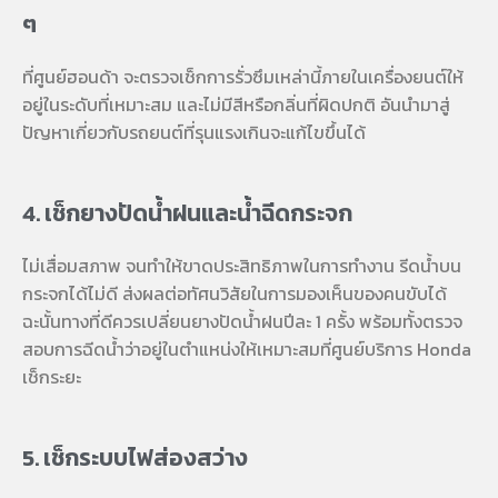
ๆ
ที่
ศูนย์ฮอนด้า
จะตรวจเช็กการรั่วซึมเหล่านี้ภายในเครื่องยนต์ให้
อยู่ในระดับที่เหมาะสม และไม่มีสีหรือกลิ่นที่ผิดปกติ อันนำมาสู่
ปัญหาเกี่ยวกับรถยนต์ที่รุนแรงเกินจะแก้ไขขึ้นได้
4. เช็กยางปัดน้ำฝนและน้ำฉีดกระจก
ไม่เสื่อมสภาพ จนทำให้ขาดประสิทธิภาพในการทำงาน รีดน้ำบน
กระจกได้ไม่ดี ส่งผลต่อทัศนวิสัยในการมองเห็นของคนขับได้
ฉะนั้นทางที่ดีควรเปลี่ยนยางปัดน้ำฝนปีละ 1 ครั้ง พร้อมทั้งตรวจ
สอบการฉีดน้ำว่าอยู่ในตำแหน่งให้เหมาะสมที่ศูนย์บริการ
Honda
เช็กระยะ
5. เช็กระบบไฟส่องสว่าง