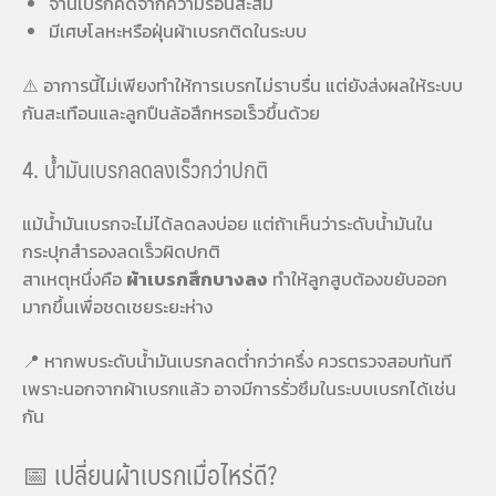
จานเบรกคดจากความร้อนสะสม
มีเศษโลหะหรือฝุ่นผ้าเบรกติดในระบบ
⚠️ อาการนี้ไม่เพียงทำให้การเบรกไม่ราบรื่น แต่ยังส่งผลให้ระบบ
กันสะเทือนและลูกปืนล้อสึกหรอเร็วขึ้นด้วย
4. น้ำมันเบรกลดลงเร็วกว่าปกติ
แม้น้ำมันเบรกจะไม่ได้ลดลงบ่อย แต่ถ้าเห็นว่าระดับน้ำมันใน
กระปุกสำรองลดเร็วผิดปกติ
สาเหตุหนึ่งคือ
ผ้าเบรกสึกบางลง
ทำให้ลูกสูบต้องขยับออก
มากขึ้นเพื่อชดเชยระยะห่าง
📍 หากพบระดับน้ำมันเบรกลดต่ำกว่าครึ่ง ควรตรวจสอบทันที
เพราะนอกจากผ้าเบรกแล้ว อาจมีการรั่วซึมในระบบเบรกได้เช่น
กัน
📅 เปลี่ยนผ้าเบรกเมื่อไหร่ดี?