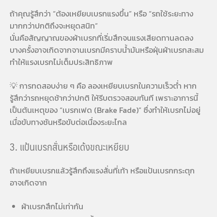
ถ้าคุณรู้สึกว่า “ต้องเหยียบเบรกแรงขึ้น” หรือ “รถใช้ระยะทาง
มากกว่าปกติถึงจะหยุดสนิท”
นั่นคือสัญญาณของผ้าเบรกที่เริ่มสึกจนแรงเสียดทานลดลง
บางครั้งอาจเกิดจากจานเบรกมีคราบน้ำมันหรือฝุ่นผ้าเบรกสะสม
ทำให้แรงเบรกไม่เต็มประสิทธิภาพ
💡 การทดสอบง่าย ๆ คือ ลองเหยียบเบรกในความเร็วต่ำ หาก
รู้สึกว่ารถหยุดช้ากว่าปกติ ให้รีบตรวจสอบทันที เพราะอาการนี้
เป็นต้นเหตุของ “เบรกเฟด (Brake Fade)” ซึ่งทำให้เบรกไม่อยู่
เมื่อขับทางชันหรือขับต่อเนื่องระยะไกล
3. แป้นเบรกสั่นหรือเด้งขณะเหยียบ
ถ้าเหยียบเบรกแล้วรู้สึกถึงแรงสั่นที่เท้า หรือแป้นเบรกกระตุก
อาจเกิดจาก
ผ้าเบรกสึกไม่เท่ากัน