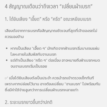
4 สัญญาณเตือนว่าถึงเวลา “เปลี่ยนผ้าเบรก”
1. ได้ยินเสียง “เอี๊ยด” หรือ “ครืด” ขณะเหยียบเบรก
เสียงดังจากการเบรกคือสัญญาณชัดเจนที่สุดที่เจ้าของรถไม่
ควรมองข้าม
หากเป็นเสียง “เอี๊ยด ๆ” มักเกิดจากผ้าเบรกเริ่มบางจนแผ่น
โลหะภายในสัมผัสกับจานเบรก
แต่ถ้าเป็นเสียง “ครืด ๆ” ต่อเนื่อง อาจหมายถึงผ้าเบรกหมด
จนจานเบรกเริ่มเป็นรอย
✅ เมื่อได้ยินเสียงดังเป็นประจำ ควรนำรถเข้าตรวจเช็กทันที
เพราะหากปล่อยไว้นาน อาจต้องเปลี่ยน “จานเบรก” ไปพร้อมกัน
ซึ่งมีค่าใช้จ่ายสูงกว่าการเปลี่ยนผ้าเบรกหลายเท่า
2. ระยะเบรกยาวขึ้นกว่าปกติ