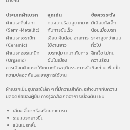
ต่างกัน
ประเภทผ้าเบรก
จุดเด่น
ข้อควรระวัง
ผ้าเบรกกึ่งโลหะ
ทนความร้อนสูง เหมาะ
มีเสียงดังเล็ก
(Semi-Metallic)
กับการขับเร็ว
น้อยเมื่อเบรก
ผ้าเบรกเซรามิก
เงียบ ฝุ่นน้อย อายุการ
ราคาสูงกว่าแบบ
(Ceramic)
ใช้งานยาว
ทั่วไป
ผ้าเบรกออร์แกนิก
เบรกนุ่ม เหมาะกับการ
สึกเร็ว ไม่ทน
(Organic)
ขับในเมือง
ความร้อน
การเลือกผ้าเบรกให้เหมาะกับพฤติกรรมการขับขี่จะช่วยเพิ่มทั้ง
ความปลอดภัยและอายุการใช้งาน
ผ้าเบรกเป็นอุปกรณ์เล็ก ๆ ที่มีความสำคัญอย่างมากกับความ
ปลอดภัยของผู้ขับ การรู้จักสังเกตอาการเบื้องต้น เช่น
เสียงเอี๊ยดหรือครืดขณะเบรก
ระยะเบรกยาวขึ้น
แป้นเบรกสั่น