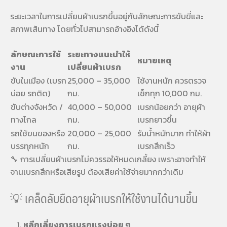
ระยะเวลาในการเปลี่ยนผ้าเบรกขึ้นอยู่กับลักษณะการขับขี่และ
สภาพเส้นทาง โดยทั่วไปสามารถอ้างอิงได้ดังนี้
ลักษณะการใช้
ระยะทางแนะนำให้
หมายเหตุ
งาน
เปลี่ยนผ้าเบรก
ขับในเมือง (เบรก
25,000 – 35,000
ใช้งานหนัก ควรตรวจ
บ่อย รถติด)
กม.
เช็กทุก 10,000 กม.
ขับต่างจังหวัด /
40,000 – 50,000
เบรกน้อยกว่า อายุผ้า
ทางไกล
กม.
เบรกยาวขึ้น
รถใช้ขนของหรือ
20,000 – 25,000
รับน้ำหนักมาก ทำให้ผ้า
บรรทุกหนัก
กม.
เบรกสึกเร็ว
🔧 การเปลี่ยนผ้าเบรกไม่ควรรอให้หมดเกลี้ยง เพราะอาจทำให้
จานเบรกสึกหรือเสียรูป ต้องเสียค่าใช้จ่ายมากกว่าเดิม
💡 เคล็ดลับยืดอายุผ้าเบรกให้ใช้งานได้นานขึ้น
หลีกเลี่ยงการเบรกแรงบ่อย ๆ