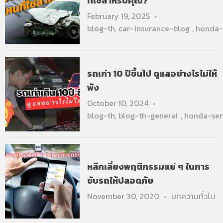
ที่ใช่สำหรับคุณ?
February 19, 2025
blog-th
,
car-insurance-blog
,
honda-
รถเก่า 10 ปีขึ้นไป ดูแลอย่างไรไม่ให้
พัง
October 10, 2024
blog-th
,
blog-th-general
,
honda-ser
หลีกเลี่ยงพฤติกรรมแย่ ๆ ในการ
ขับรถให้ปลอดภัย
November 30, 2020
บทความทั่วไป