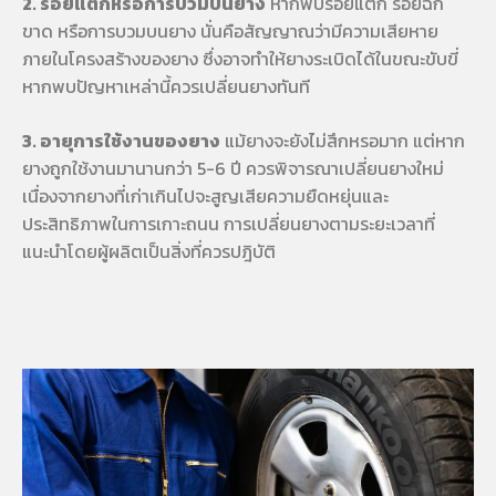
2. รอยแตกหรือการบวมบนยาง
หากพบรอยแตก รอยฉีก
ขาด หรือการบวมบนยาง นั่นคือสัญญาณว่ามีความเสียหาย
ภายในโครงสร้างของยาง ซึ่งอาจทำให้ยางระเบิดได้ในขณะขับขี่
หากพบปัญหาเหล่านี้ควรเปลี่ยนยางทันที
3. อายุการใช้งานของยาง
แม้ยางจะยังไม่สึกหรอมาก แต่หาก
ยางถูกใช้งานมานานกว่า 5-6 ปี ควรพิจารณาเปลี่ยนยางใหม่
เนื่องจากยางที่เก่าเกินไปจะสูญเสียความยืดหยุ่นและ
ประสิทธิภาพในการเกาะถนน การเปลี่ยนยางตามระยะเวลาที่
แนะนำโดยผู้ผลิตเป็นสิ่งที่ควรปฎิบัติ