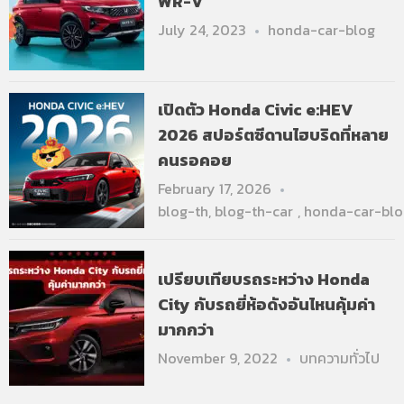
WR-V
July 24, 2023
honda-car-blog
เปิดตัว Honda Civic e:HEV
2026 สปอร์ตซีดานไฮบริดที่หลาย
คนรอคอย
February 17, 2026
blog-th
,
blog-th-car
,
honda-car-blo
เปรียบเทียบรถระหว่าง Honda
City กับรถยี่ห้อดังอันไหนคุ้มค่า
มากกว่า
November 9, 2022
บทความทั่วไป